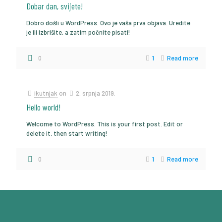
Dobar dan, svijete!
Dobro došli u WordPress. Ovo je vaša prva objava. Uredite
je ili izbrišite, a zatim počnite pisati!
0
1
Read more
ikutnjak
on
2. srpnja 2019.
Hello world!
Welcome to WordPress. This is your first post. Edit or
delete it, then start writing!
0
1
Read more